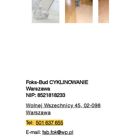
Foks-Bud CYKLINOWANIE
Warszawa
NIP:
8521818233
Wolnej Wszechnicy 45, 02-098
Warszawa
Tel:
501 637 655
E-mail:
fab.fok@wp.pl