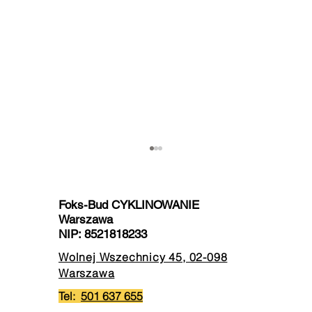
Foks-Bud CYKLINOWANIE
Warszawa
NIP:
8521818233
Wolnej Wszechnicy 45, 02-098
Dlaczego kierunek
Dlaczego
Warszawa
ułożenia parkietu zmienia
podłoga
odbiór całego wnętrza?
kolor bar
Tel:
501 637 655
oczekiw