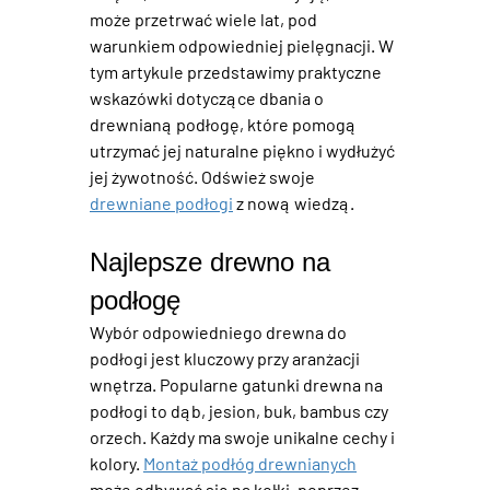
może przetrwać wiele lat, pod 
warunkiem odpowiedniej pielęgnacji. W 
tym artykule przedstawimy praktyczne 
wskazówki dotyczące dbania o 
drewnianą podłogę, które pomogą 
utrzymać jej naturalne piękno i wydłużyć 
jej żywotność. Odśwież swoje 
drewniane podłogi
 z nową wiedzą. 
Najlepsze drewno na 
podłogę
Wybór odpowiedniego drewna do 
podłogi jest kluczowy przy aranżacji 
wnętrza. 
Popularne gatunki drewna na 
podłogi
 to dąb, jesion, buk, bambus czy 
orzech. Każdy ma swoje unikalne cechy i 
kolory. 
Montaż podłóg drewnianych
może odbywać się na kołki, poprzez 